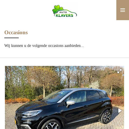
Ga
direct
naar
de
Occasions
hoofdinhoud
Wij kunnen u de volgende occasions aanbieden...