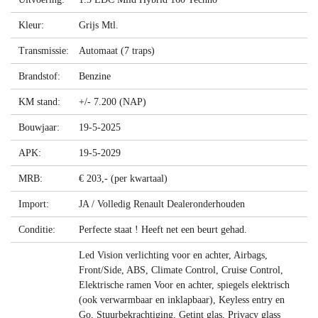
Kleur:
Grijs Mtl.
Transmissie:
Automaat (7 traps)
Brandstof:
Benzine
KM stand:
+/- 7.200 (NAP)
Bouwjaar:
19-5-2025
APK:
19-5-2029
MRB:
€ 203,- (per kwartaal)
Import:
JA / Volledig Renault Dealeronderhouden
Conditie:
Perfecte staat ! Heeft net een beurt gehad.
Led Vision verlichting voor en achter, Airbags,
Front/Side, ABS, Climate Control, Cruise Control,
Elektrische ramen Voor en achter, spiegels elektrisch
(ook verwarmbaar en inklapbaar), Keyless entry en
Go, Stuurbekrachtiging, Getint glas, Privacy glass