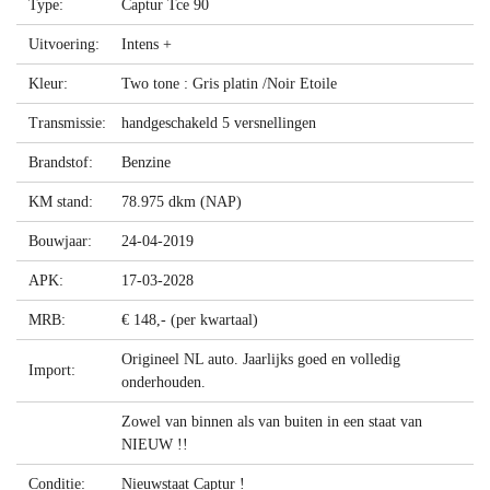
Type:
Captur Tce 90
Uitvoering:
Intens +
Kleur:
Two tone : Gris platin /Noir Etoile
Transmissie:
handgeschakeld 5 versnellingen
Brandstof:
Benzine
KM stand:
78.975 dkm (NAP)
Bouwjaar:
24-04-2019
APK:
17-03-2028
MRB:
€ 148,- (per kwartaal)
Origineel NL auto. Jaarlijks goed en volledig
Import:
onderhouden.
Zowel van binnen als van buiten in een staat van
NIEUW !!
Conditie:
Nieuwstaat Captur !