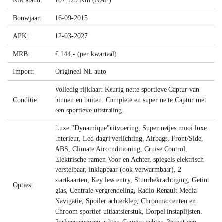
KM stand:
107.129 Km (NAP)
Bouwjaar:
16-09-2015
APK:
12-03-2027
MRB:
€ 144,- (per kwartaal)
Import:
Origineel NL auto
Volledig rijklaar: Keurig nette sportieve Captur van
Conditie:
binnen en buiten. Complete en super nette Captur met
een sportieve uitstraling.
Luxe "Dynamique"uitvoering, Super netjes mooi luxe
Interieur, Led dagrijverlichting, Airbags, Front/Side,
ABS, Climate Airconditioning, Cruise Control,
Elektrische ramen Voor en Achter, spiegels elektrisch
verstelbaar, inklapbaar (ook verwarmbaar), 2
startkaarten, Key less entry, Stuurbekrachtiging, Getint
Opties:
glas, Centrale vergrendeling, Radio Renault Media
Navigatie, Spoiler achterklep, Chroomaccenten en
Chroom sportief uitlaatsierstuk, Dorpel instaplijsten.
Parkeersensoren achter, Camera achter, Recent een