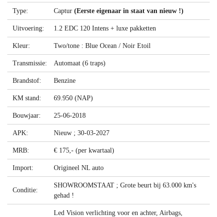
Type:
Captur
(Eerste eigenaar in staat van nieuw !)
Uitvoering:
1.2 EDC 120 Intens + luxe pakketten
Kleur:
Two/tone : Blue Ocean / Noir Etoil
Transmissie:
Automaat (6 traps)
Brandstof:
Benzine
KM stand:
69.950 (NAP)
Bouwjaar:
25-06-2018
APK:
Nieuw ; 30-03-2027
MRB:
€ 175,- (per kwartaal)
Import:
Origineel NL auto
SHOWROOMSTAAT ; Grote beurt bij 63.000 km's
Conditie:
gehad !
Led Vision verlichting voor en achter, Airbags,